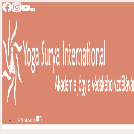
Přeskočit
na
obsah
Přihlásit