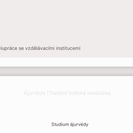
olupráce se vzdělávacími institucemi
Ájurvéda (Tradiční indická medicína)
Studium ájurvédy