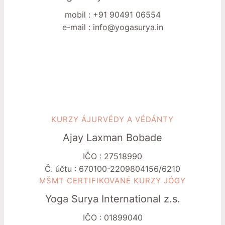
mobil : +91 90491 06554
e-mail : info@yogasurya.in
KURZY ÁJURVÉDY A VÉDÁNTY
Ajay Laxman Bobade
IČO : 27518990
Č. účtu : 670100-2209804156/6210
MŠMT CERTIFIKOVANÉ KURZY JÓGY
Yoga Surya International z.s.
IČO : 01899040