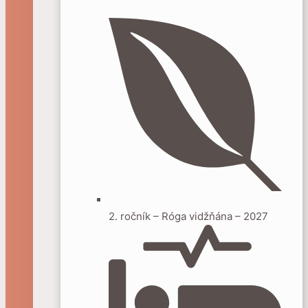
2. ročník – Róga vidžňána – 2027