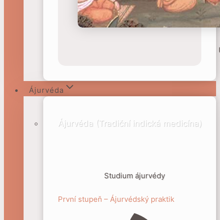
Ájurvéda
Ájurvéda (Tradiční indická medicína)
Studium ájurvédy
První stupeň – Ájurvédský praktik