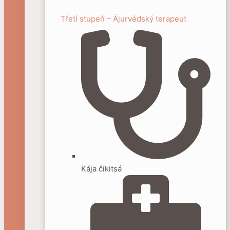
Třetí stupeň – Ájurvédský terapeut
Kája čikitsá