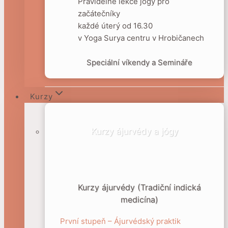
Pravidelné lekce jógy pro
začátečníky
každé úterý od 16.30
v Yoga Surya centru v Hrobičanech
Speciální víkendy a Semináře
Kurzy
Kurzy ájurvédy a jógy
Kurzy ájurvédy (Tradiční indická
medicína)
První stupeň – Ájurvédský praktik