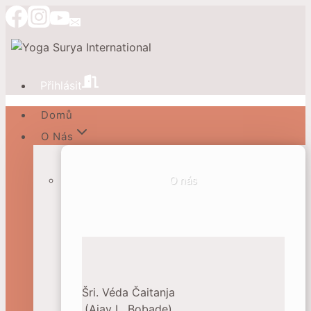
Přeskočit
na
obsah
Přihlásit
Domů
O Nás
O nás
Šri. Véda Čaitanja
(Ajay L. Bobade)