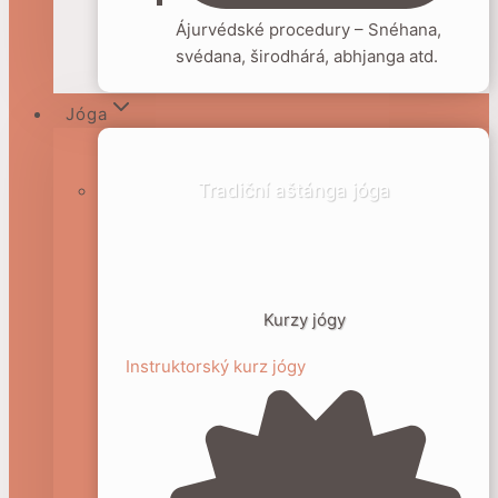
Ájurvédské procedury – Snéhana,
svédana, širodhárá, abhjanga atd.
Jóga
Tradiční aštánga jóga
Kurzy jógy
Instruktorský kurz jógy