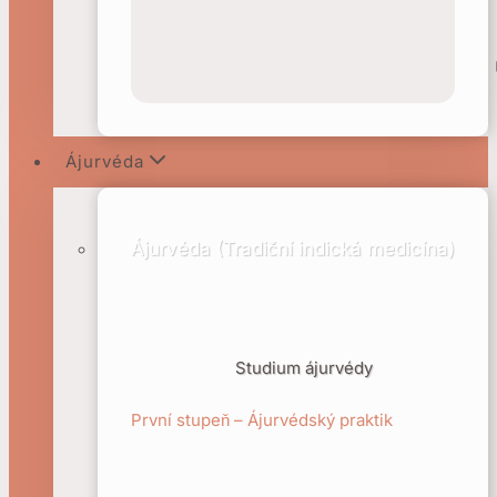
Ájurvéda
Ájurvéda (Tradiční indická medicína)
Studium ájurvédy
První stupeň – Ájurvédský praktik