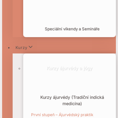
Speciální víkendy a Semináře
Kurzy
Kurzy ájurvédy a jógy
Kurzy ájurvédy (Tradiční indická
medicína)
První stupeň – Ájurvédský praktik