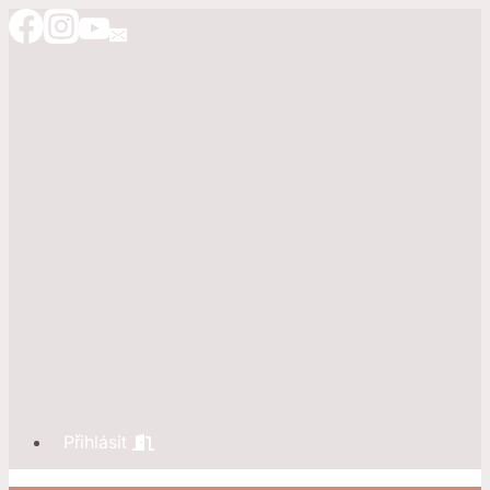
Přeskočit
na
obsah
Přihlásit