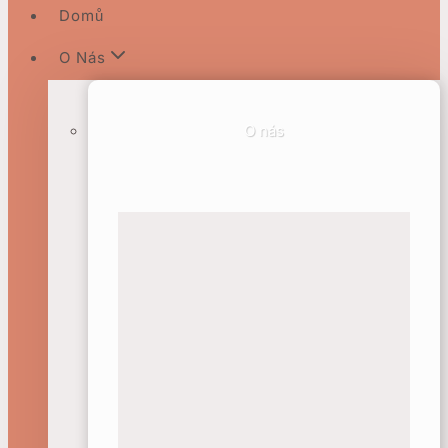
Domů
O Nás
O nás