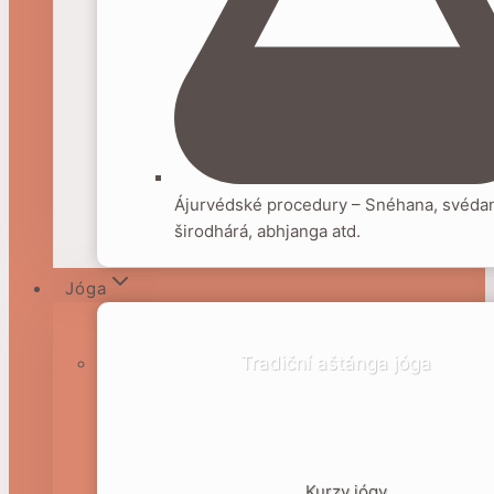
Ájurvédské procedury – Snéhana, svéda
širodhárá, abhjanga atd.
Jóga
Tradiční aštánga jóga
Kurzy jógy