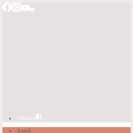
Přeskočit
na
obsah
Přihlásit
Domů