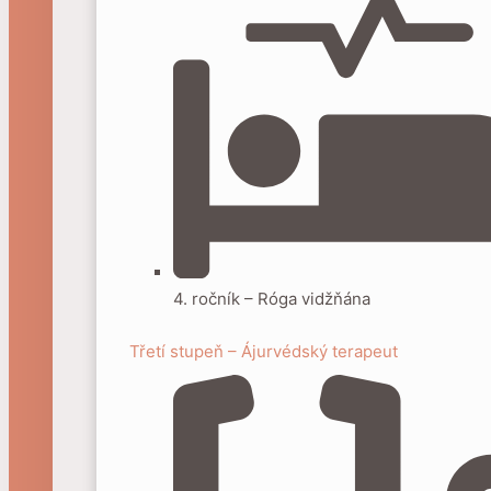
4. ročník – Róga vidžňána
Třetí stupeň – Ájurvédský terapeut