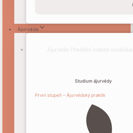
Ájurvéda
Ájurvéda (Tradiční indická medicína
Studium ájurvédy
První stupeň – Ájurvédský praktik