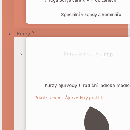
v Yoga Surya centru v Hrobičanech
Speciální víkendy a Semináře
Kurzy
Kurzy ájurvédy a jógy
Kurzy ájurvédy (Tradiční indická medic
První stupeň – Ájurvédský praktik