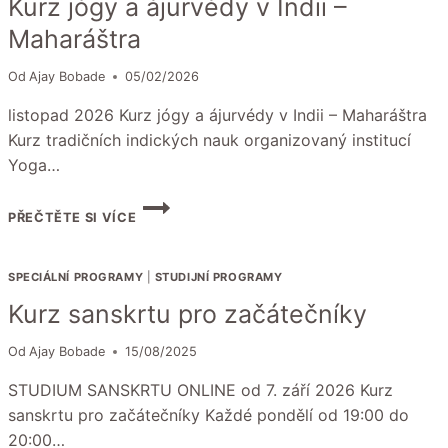
Kurz jógy a ájurvédy v Indii –
Maharáštra
Od
Ajay Bobade
05/02/2026
listopad 2026 Kurz jógy a ájurvédy v Indii – Maharáštra
Kurz tradičních indických nauk organizovaný institucí
Yoga…
KURZ
PŘEČTĚTE SI VÍCE
JÓGY
A
ÁJURVÉDY
SPECIÁLNÍ PROGRAMY
|
STUDIJNÍ PROGRAMY
V
INDII
Kurz sanskrtu pro začátečníky
–
MAHARÁŠTRA
Od
Ajay Bobade
15/08/2025
STUDIUM SANSKRTU ONLINE od 7. září 2026 Kurz
sanskrtu pro začátečníky Každé pondělí od 19:00 do
20:00…