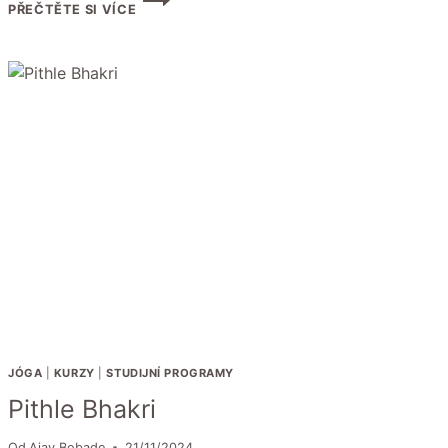
PŘEČTĚTE SI VÍCE
TRADIČNÍ
INDICKÉ
MEDICÍNY
–
ÁJURVÉDY
V
PRAZE
2026
JÓGA
|
KURZY
|
STUDIJNÍ PROGRAMY
Pithle Bhakri
Od
Ajay Bobade
21/11/2024