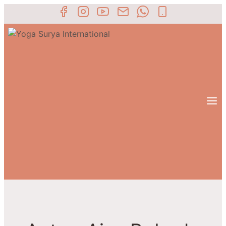
Přeskočit
na
obsah