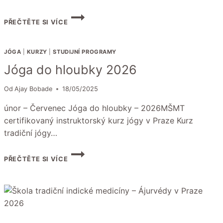
KURZ
PŘEČTĚTE SI VÍCE
SANSKRTU
PRO
ZAČÁTEČNÍKY
JÓGA
|
KURZY
|
STUDIJNÍ PROGRAMY
Jóga do hloubky 2026
Od
Ajay Bobade
18/05/2025
únor – Červenec Jóga do hloubky – 2026MŠMT
certifikovaný instruktorský kurz jógy v Praze Kurz
tradiční jógy…
JÓGA
PŘEČTĚTE SI VÍCE
DO
HLOUBKY
2026