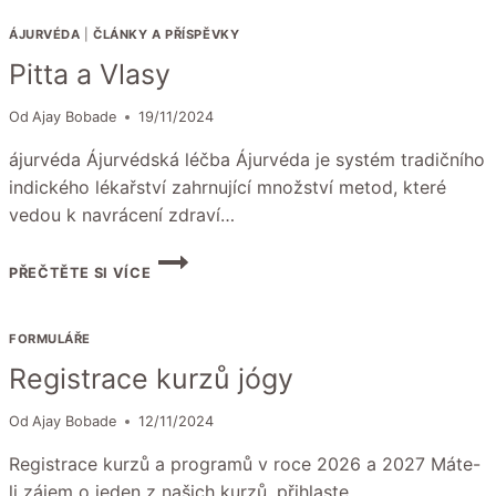
ÁJURVÉDA
|
ČLÁNKY A PŘÍSPĚVKY
Pitta a Vlasy
Od
Ajay Bobade
19/11/2024
ájurvéda Ájurvédská léčba Ájurvéda je systém tradičního
indického lékařství zahrnující množství metod, které
vedou k navrácení zdraví…
PITTA
PŘEČTĚTE SI VÍCE
A
VLASY
FORMULÁŘE
Registrace kurzů jógy
Od
Ajay Bobade
12/11/2024
Registrace kurzů a programů v roce 2026 a 2027 Máte-
li zájem o jeden z našich kurzů, přihlaste…