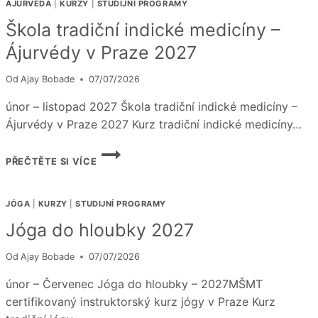
ÁJURVÉDA
|
KURZY
|
STUDIJNÍ PROGRAMY
Škola tradiční indické medicíny –
Ájurvédy v Praze 2027
Od
Ajay Bobade
07/07/2026
únor – listopad 2027 Škola tradiční indické medicíny –
Ájurvédy v Praze 2027 Kurz tradiční indické medicíny…
ŠKOLA
PŘEČTĚTE SI VÍCE
TRADIČNÍ
INDICKÉ
MEDICÍNY
JÓGA
|
KURZY
|
STUDIJNÍ PROGRAMY
–
ÁJURVÉDY
Jóga do hloubky 2027
V
PRAZE
Od
Ajay Bobade
07/07/2026
2027
únor – Červenec Jóga do hloubky – 2027MŠMT
certifikovaný instruktorský kurz jógy v Praze Kurz