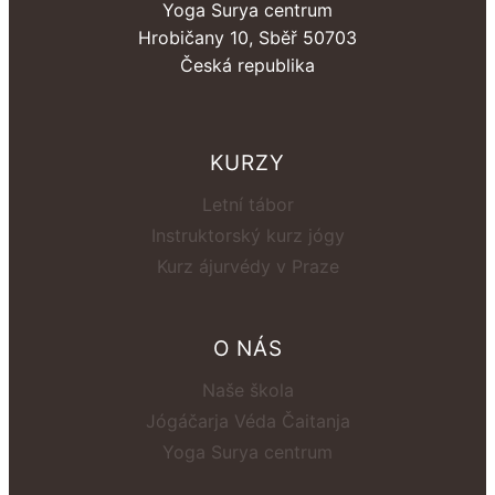
Yoga Surya centrum
Hrobičany 10, Sběř 50703
Česká republika
KURZY
Letní tábor
Instruktorský kurz jógy
Kurz ájurvédy v Praze
O NÁS
Naše škola
Jógáčarja Véda Čaitanja
Yoga Surya centrum