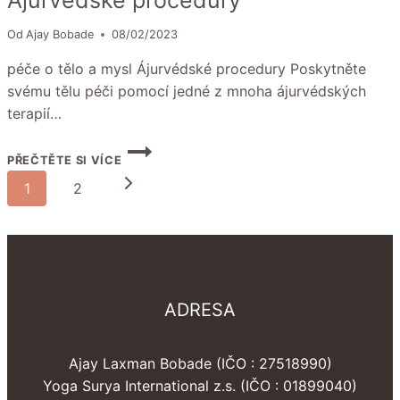
Ájurvédské procedury
Od
Ajay Bobade
08/02/2023
péče o tělo a mysl Ájurvédské procedury Poskytněte
svému tělu péči pomocí jedné z mnoha ájurvédských
terapií…
ÁJURVÉDSKÉ
PŘEČTĚTE SI VÍCE
PROCEDURY
Navigace
Další
1
2
na
strana
stránce
ADRESA
Ajay Laxman Bobade (IČO : 27518990)
Yoga Surya International z.s. (IČO : 01899040)