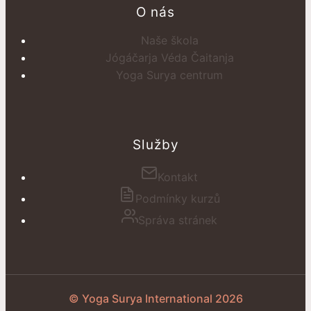
O nás
Naše škola
Jógáčarja Véda Čaitanja
Yoga Surya centrum
Služby
Kontakt
Podmínky kurzů
Správa stránek
© Yoga Surya International 2026