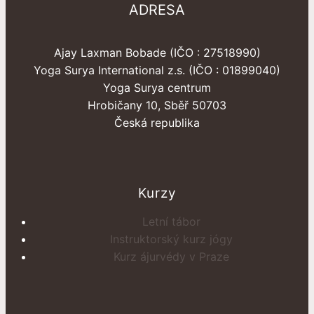
ADRESA
Ajay Laxman Bobade (IČO : 27518990)
Yoga Surya International z.s. (IČO : 01899040)
Yoga Surya centrum
Hrobičany 10, Sběř 50703
Česká republika
Kurzy
Letní tábor
Instruktorský kurz jógy
Kurz ájurvédy v Praze