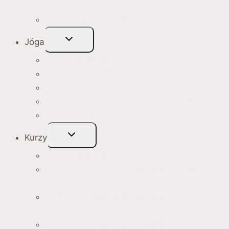
(Ajay Bobade)
Ájurvédské procedury
Toggle
Jóga
Child
Menu
Jóga do hloubky 2027
Letní intenzivní kurz jógy
Letní Tábor Jógy A Ájurvédy 2026
Pravidelné lekce jógy v Hrobičanech
Registrace kurzů jógy
Toggle
Kurzy
Child
Menu
Jóga do hloubky 2027
Škola tradiční indické medicíny – Ájurvédy v
Praze 2026
Škola tradiční indické medicíny –
Ájurvédská farmakologie
Škola tradiční indické medicíny – Proces