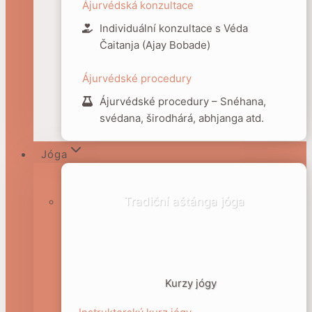
Ájurvédská konzultace
Individuální konzultace s Véda
Čaitanja (Ajay Bobade)
Ájurvédské procedury
Ájurvédské procedury – Snéhana,
svédana, širodhárá, abhjanga atd.
Jóga
Tradiční aštánga jóga
Kurzy jógy