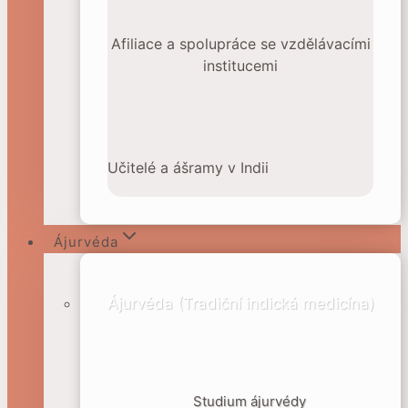
Afiliace a spolupráce se vzdělávacími
institucemi
Učitelé a ášramy v Indii
Ájurvéda
Ájurvéda (Tradiční indická medicína)
Studium ájurvédy