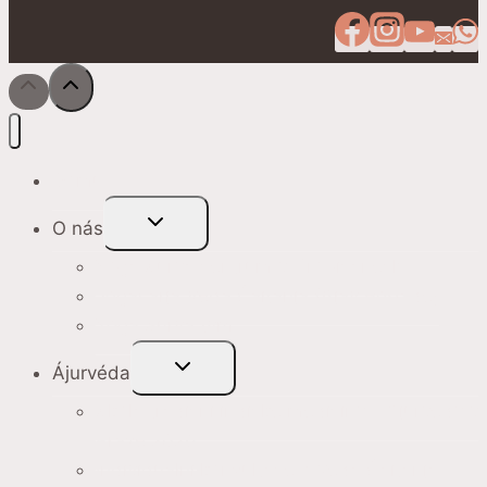
Domů
Toggle
O nás
Child
Menu
Yoga Surya centrum v Hrobičanech
Jógáčarja Véda Čaitanja (Ajay Bobade)
Yoga Surya tým
Toggle
Ájurvéda
Child
Menu
Škola tradiční indické medicíny – Ájurvédy v
Praze 2026
Individuální konzultace s Véda Čaitanja