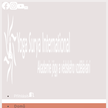
Přeskočit
na
obsah
Přihlásit
Domů