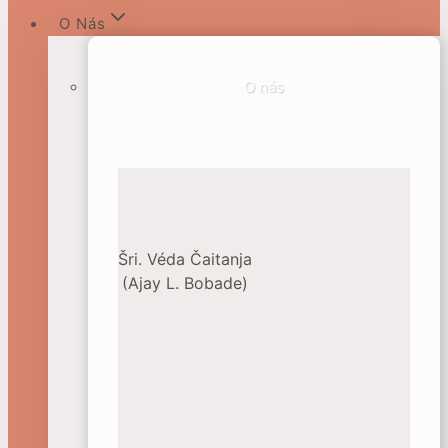
O Nás
O nás
Šri. Véda Čaitanja
(Ajay L. Bobade)