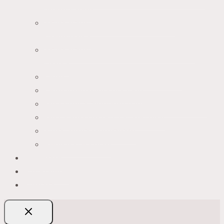
onemocnění
Škola tradiční indické medicíny –
Diagnostika
Škola tradiční indické medicíny – Kája
čikitsá
Letní Tábor Jógy A Ájurvédy 2026
Letní intenzivní kurz jógy
Kurz jógy a ájurvédy v Indii – Maharáštra
Kurz sanskrtu pro začátečníky
Yoga Surya Gurukulam
Registrace kurzů
Semináře
Fotogalerie
Kontakt