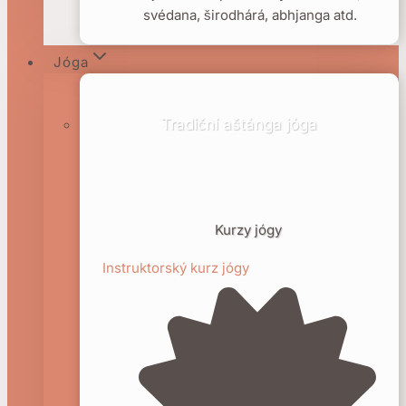
svédana, širodhárá, abhjanga atd.
Jóga
Tradiční aštánga jóga
Kurzy jógy
Instruktorský kurz jógy