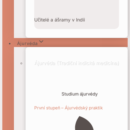
Učitelé a ášramy v Indii
Ájurvéda
Ájurvéda (Tradiční indická medicína)
Studium ájurvédy
První stupeň – Ájurvédský praktik