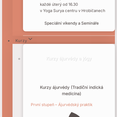
každé úterý od 16.30
v Yoga Surya centru v Hrobičanech
Speciální víkendy a Semináře
Kurzy
Kurzy ájurvédy a jógy
Kurzy ájurvédy (Tradiční indická
medicína)
První stupeň – Ájurvédský praktik