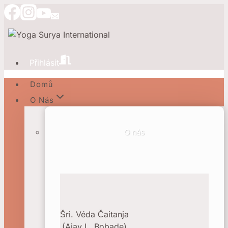
Přeskočit
na
obsah
Přihlásit
Domů
O Nás
O nás
Šri. Véda Čaitanja
(Ajay L. Bobade)