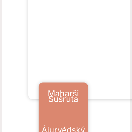
Maharši
Sušruta
Ájurvédský