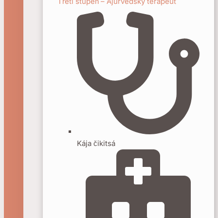
Třetí stupeň – Ájurvédský terapeut
Kája čikitsá